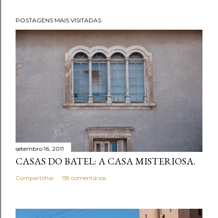
s
t
POSTAGENS MAIS VISITADAS
a
r
u
m
c
o
m
e
n
t
setembro 16, 2011
á
CASAS DO BATEL: A CASA MISTERIOSA.
r
i
Compartilhar
118 comentários
o