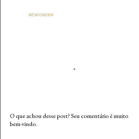
RESPONDER
O que achou desse post? Seu comentário é muito
bem-vindo.
P
o