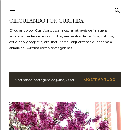
Pular para o conteúdo principal
CIRCULANDO POR CURITIBA
Circulando por Curitiba busca mostrar através de imagens
acompanhadas de textos curtos, elementos da história, cultura,
cotidiano, geografia, arquitetura e qualquer tema que tenha a
cidade de Curitiba como protagonista.
Mostrando postagens de julho, 2021
MOSTRAR TUDO
P
o
s
t