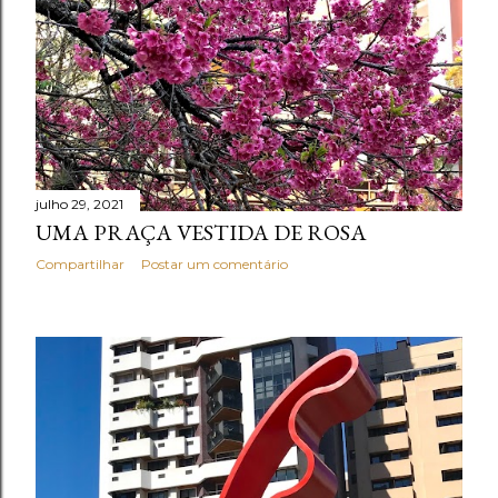
a
g
e
n
s
julho 29, 2021
UMA PRAÇA VESTIDA DE ROSA
Compartilhar
Postar um comentário