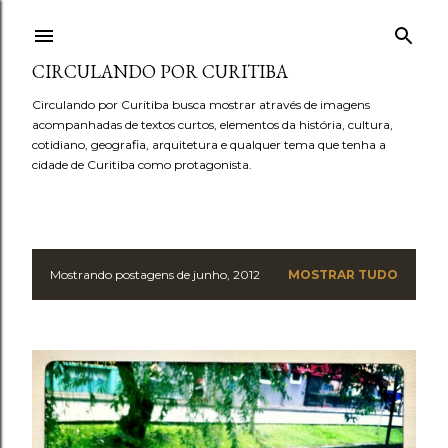
Pular para o conteúdo principal
CIRCULANDO POR CURITIBA
Circulando por Curitiba busca mostrar através de imagens
acompanhadas de textos curtos, elementos da história, cultura,
cotidiano, geografia, arquitetura e qualquer tema que tenha a
cidade de Curitiba como protagonista.
Mostrando postagens de junho, 2012
MOSTRAR TUDO
P
o
s
t