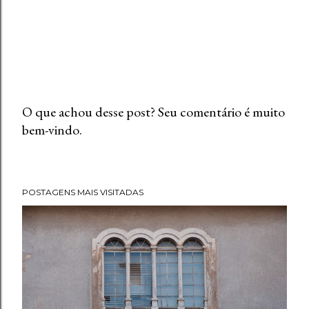
O que achou desse post? Seu comentário é muito
bem-vindo.
P
o
s
t
POSTAGENS MAIS VISITADAS
a
r
u
m
c
o