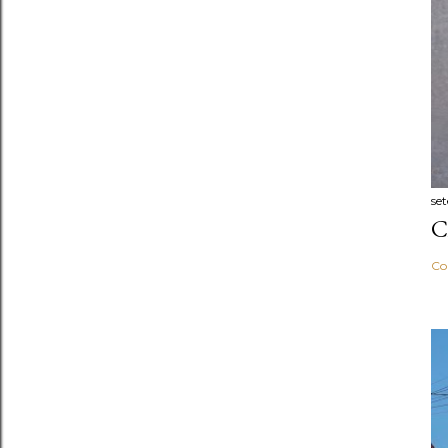
se
C
Co