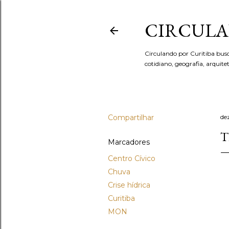
CIRCULA
Circulando por Curitiba bus
cotidiano, geografia, arquit
Compartilhar
de
T
Marcadores
Centro Cívico
Chuva
Crise hídrica
Curitiba
MON