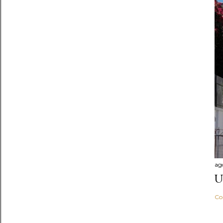
ag
U
Co