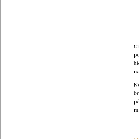
Cr
po
hí
na
Ne
br
pá
m
Co