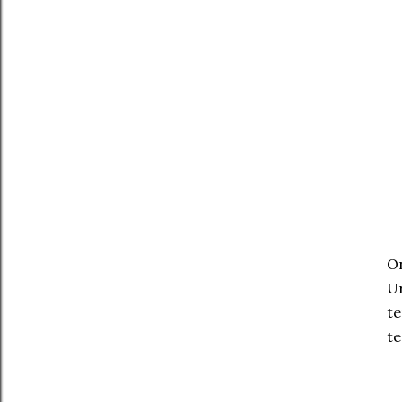
On
Ur
te
te