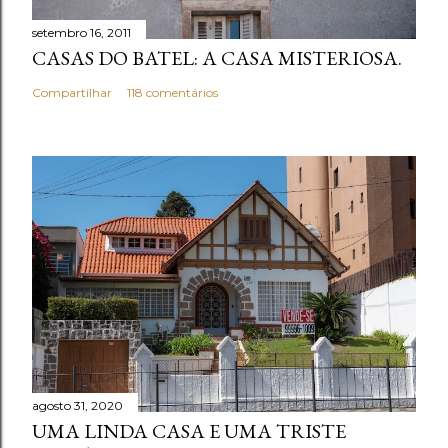
t
setembro 16, 2011
á
CASAS DO BATEL: A CASA MISTERIOSA.
r
i
Compartilhar
118 comentários
o
agosto 31, 2020
UMA LINDA CASA E UMA TRISTE