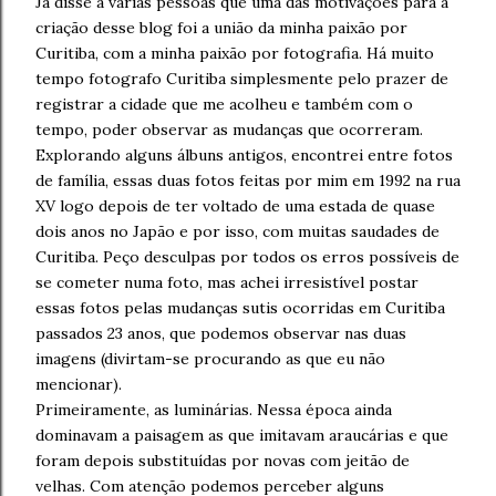
Já disse à várias pessoas que uma das motivações para a
criação desse blog foi a união da minha paixão por
Curitiba, com a minha paixão por fotografia. Há muito
tempo fotografo Curitiba simplesmente pelo prazer de
registrar a cidade que me acolheu e também com o
tempo, poder observar as mudanças que ocorreram.
Explorando alguns álbuns antigos, encontrei entre fotos
de família, essas duas fotos feitas por mim em 1992 na rua
XV logo depois de ter voltado de uma estada de quase
dois anos no Japão e por isso, com muitas saudades de
Curitiba. Peço desculpas por todos os erros possíveis de
se cometer numa foto, mas achei irresistível postar
essas fotos pelas mudanças sutis ocorridas em Curitiba
passados 23 anos, que podemos observar nas duas
imagens (divirtam-se procurando as que eu não
mencionar).
Primeiramente, as luminárias. Nessa época ainda
dominavam a paisagem as que imitavam araucárias e que
foram depois substituídas por novas com jeitão de
velhas. Com atenção podemos perceber alguns