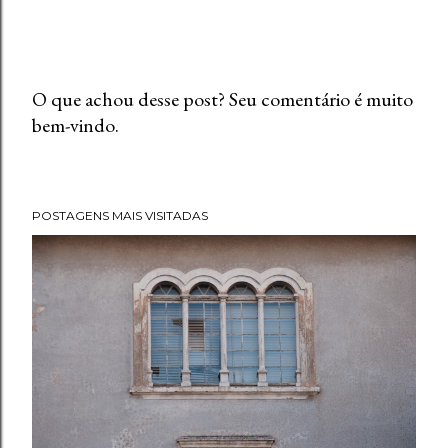
O que achou desse post? Seu comentário é muito
bem-vindo.
P
o
s
t
POSTAGENS MAIS VISITADAS
a
r
u
m
c
o
m
e
n