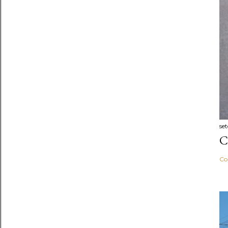
se
C
Co