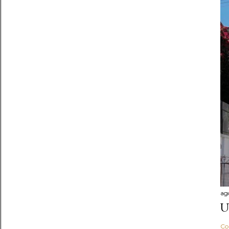
ag
U
Co