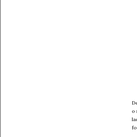
De
o 
la
fo