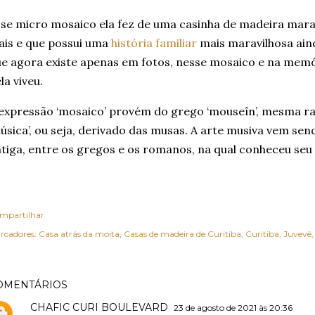
se micro mosaico ela fez de uma casinha de madeira marav
is e que possui uma
história familiar
mais maravilhosa ain
e agora existe apenas em fotos, nesse mosaico e na mem
la viveu.
expressão ‘mosaico’ provém do grego ‘mouseîn’, mesma ra
úsica’, ou seja, derivado das musas. A arte musiva vem sen
tiga, entre os gregos e os romanos, na qual conheceu seu
mpartilhar
rcadores:
Casa atrás da moita
Casas de madeira de Curitiba
Curitiba
Juvevê
OMENTÁRIOS
CHAFIC CURI BOULEVARD
23 de agosto de 2021 às 20:36