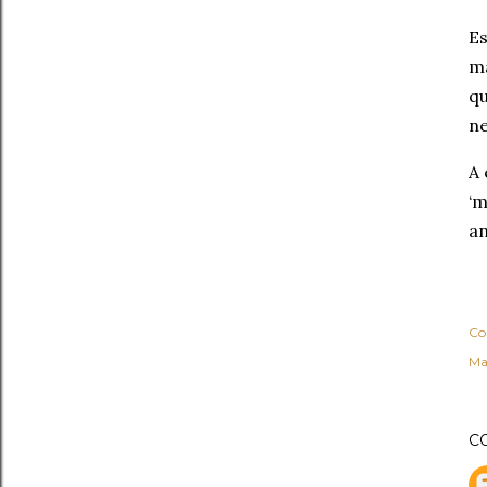
Es
ma
qu
ne
A 
‘m
an
Co
Ma
C