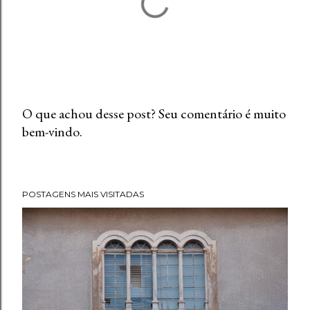
O que achou desse post? Seu comentário é muito
bem-vindo.
P
o
s
t
POSTAGENS MAIS VISITADAS
a
r
u
m
c
o