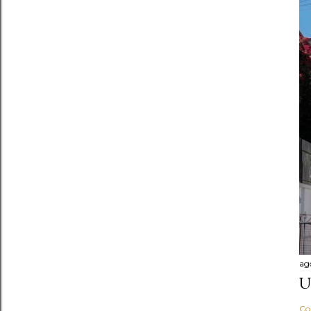
ag
U
Co