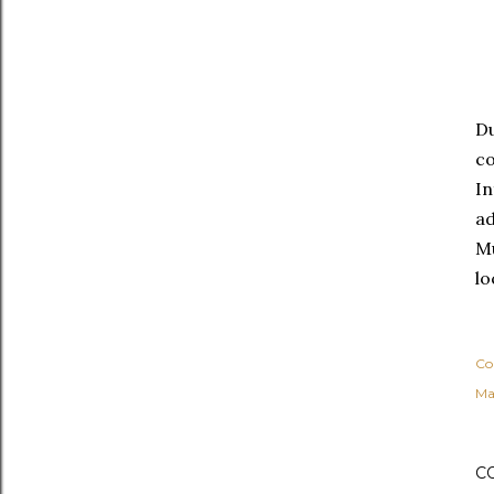
Du
co
In
ad
Mu
lo
Co
Ma
C