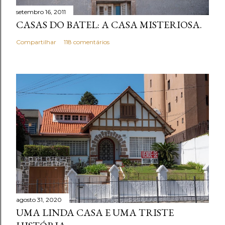
t
setembro 16, 2011
á
CASAS DO BATEL: A CASA MISTERIOSA.
r
i
Compartilhar
118 comentários
o
agosto 31, 2020
UMA LINDA CASA E UMA TRISTE