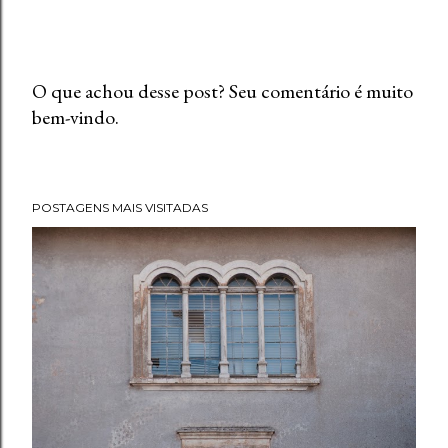
O que achou desse post? Seu comentário é muito
bem-vindo.
P
o
s
t
POSTAGENS MAIS VISITADAS
a
r
u
m
c
o
m
e
n