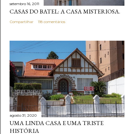
setembro 16, 2011
á
CASAS DO BATEL: A CASA MISTERIOSA.
r
i
Compartilhar
118 comentários
o
agosto 31, 2020
UMA LINDA CASA E UMA TRISTE
HISTÓRIA