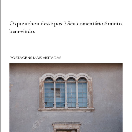
O que achou desse post? Seu comentário é muito
bem-vindo.
P
o
s
t
POSTAGENS MAIS VISITADAS
a
r
u
m
c
o
m
e
n
t