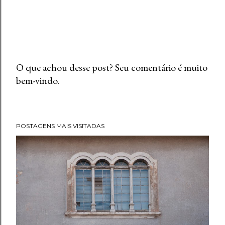
O que achou desse post? Seu comentário é muito
bem-vindo.
P
o
s
t
POSTAGENS MAIS VISITADAS
a
r
u
m
c
o
m
e