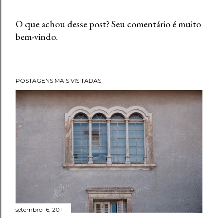
O que achou desse post? Seu comentário é muito
bem-vindo.
P
o
s
t
POSTAGENS MAIS VISITADAS
a
r
u
m
c
o
m
e
n
t
setembro 16, 2011
á