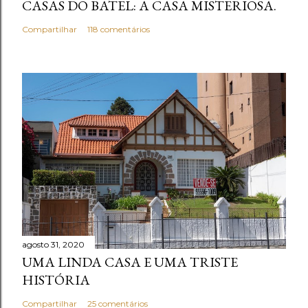
CASAS DO BATEL: A CASA MISTERIOSA.
r
i
Compartilhar
118 comentários
o
agosto 31, 2020
UMA LINDA CASA E UMA TRISTE
HISTÓRIA
Compartilhar
25 comentários