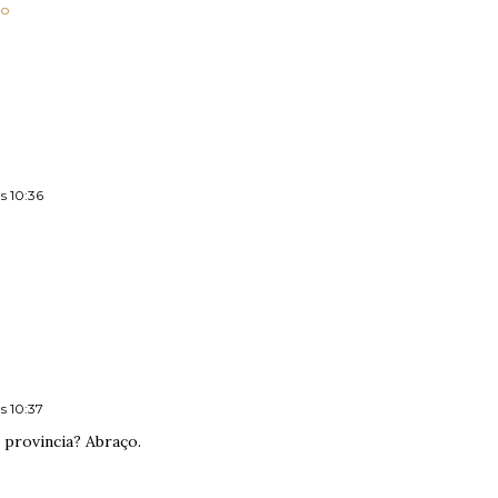
do
s 10:36
s 10:37
 provincia? Abraço.