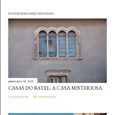
s
t
POSTAGENS MAIS VISITADAS
a
r
u
m
c
o
m
e
n
t
setembro 16, 2011
á
CASAS DO BATEL: A CASA MISTERIOSA.
r
i
Compartilhar
118 comentários
o