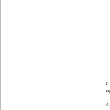
Ci
ex
A 