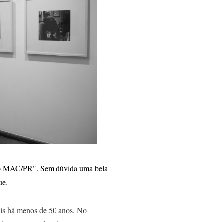
do MAC/PR". Sem dúvida uma bela
ue.
país há menos de 50 anos. No