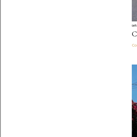
se
C
Co