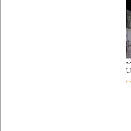
ag
U
Co