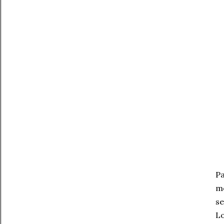
Pa
mo
se
Lo