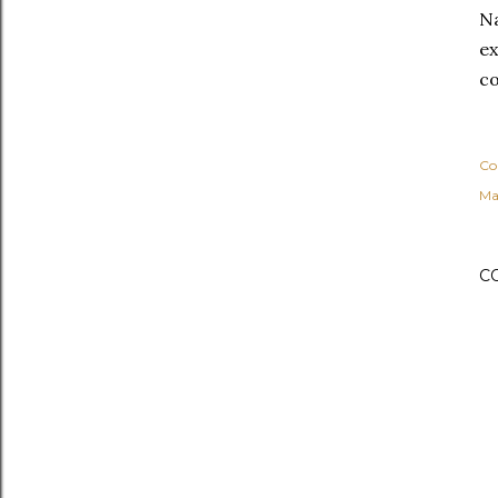
Na
ex
co
Co
Ma
C