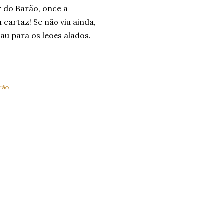
r do Barão, onde a
cartaz! Se não viu ainda,
hau para os leões alados.
rão