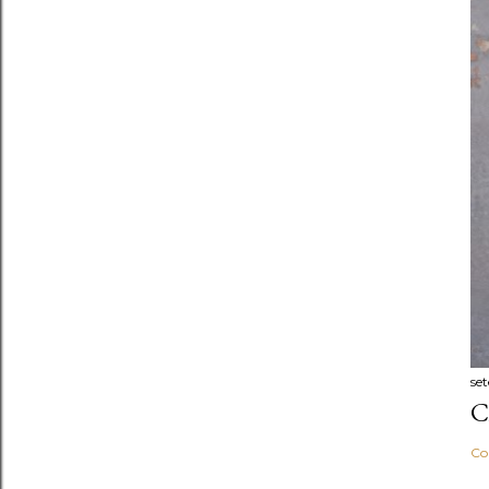
se
C
Co