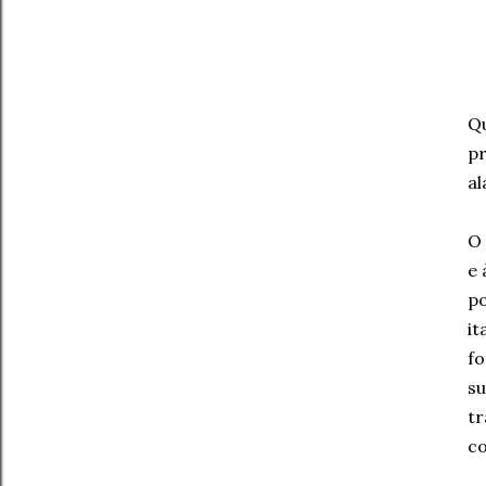
Qu
pr
al
O 
e 
po
it
fo
su
tr
co