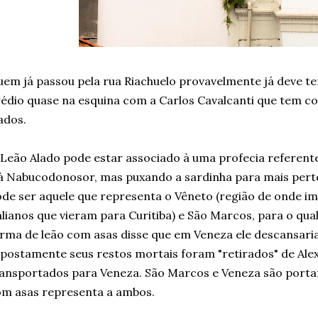
em já passou pela rua Riachuelo provavelmente já deve 
édio quase na esquina com a Carlos Cavalcanti que tem c
ados.
Leão Alado pode estar associado à uma profecia referent
à Nabucodonosor, mas puxando a sardinha para mais perto
de ser aquele que representa o Vêneto (região de onde i
alianos que vieram para Curitiba) e São Marcos, para o qu
rma de leão com asas disse que em Veneza ele descansaria
postamente seus restos mortais foram "retirados" de Alex
ansportados para Veneza. São Marcos e Veneza são portant
m asas representa a ambos.