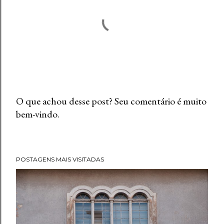
O que achou desse post? Seu comentário é muito
bem-vindo.
P
o
s
t
POSTAGENS MAIS VISITADAS
a
r
u
m
c