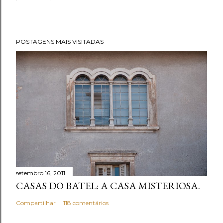
o
s
t
POSTAGENS MAIS VISITADAS
a
r
u
m
c
o
m
e
n
t
setembro 16, 2011
á
CASAS DO BATEL: A CASA MISTERIOSA.
r
i
Compartilhar
118 comentários
o