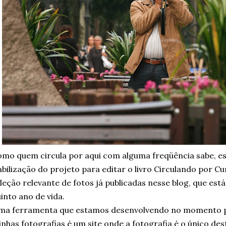
mo quem circula por aqui com alguma freqüência sabe, e
abilização do projeto para editar o livro Circulando por Cu
leção relevante de fotos já publicadas nesse blog, que es
into ano de vida.
ma ferramenta que estamos desenvolvendo no momento p
nhas fotografias é um site onde a fotografia é o único des