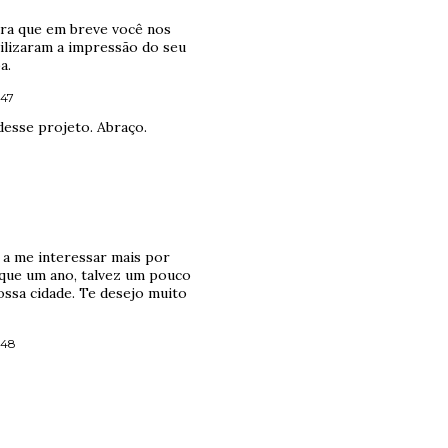
ara que em breve você nos
bilizaram a impressão do seu
a.
:47
esse projeto. Abraço.
 a me interessar mais por
 que um ano, talvez um pouco
sa cidade. Te desejo muito
:48