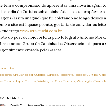
ue tem o compromisso de apresentar uma nova imagem to
dia-a-dia de Curitiba sob a minha ótica, o site propõe-se 
agens (assim imagino) que fui coletando ao longo desses 
mo o site está quase pronto, gostaria de convidar os leit
o endereço
www.wtakeuchi.com.br
.
foto do post de hoje foi feita pelo fotógrafo Antonio Mor
bre o nosso Grupo de Caminhadas Observacionais para a
i gentilmente enviada pela Gazeta.
mpartilhar
rcadores:
Circulando por Curitiba
Curitiba
Fotógrafo
Fotos de Curitiba
Gale
vro Circulando por Curitiba
Washington Cesar Takeuchi
Washington Takeuch
OMENTÁRIOS
Profª Doralice Araújo
4 de março de 2013 às 09:33