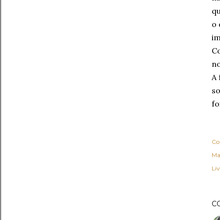
q
o 
im
Co
n
A 
so
fo
Co
Ma
Li
C