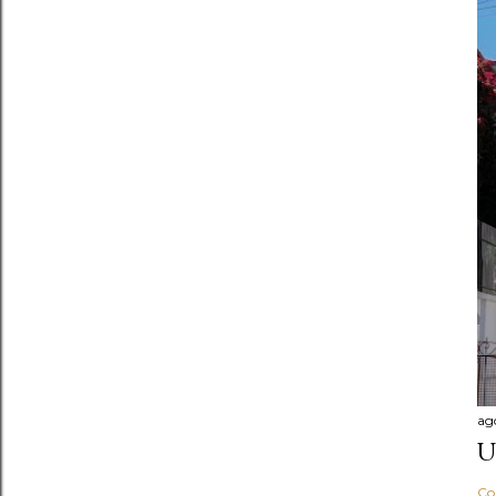
ag
U
Co