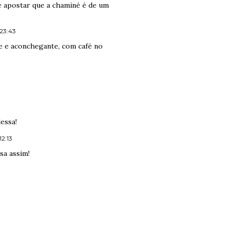
de apostar que a chaminé é de um
 23:43
 e aconchegante, com café no
essa!
12:13
sa assim!