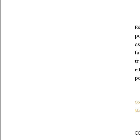
Es
po
es
fa
tr
e 
po
Co
Ma
C