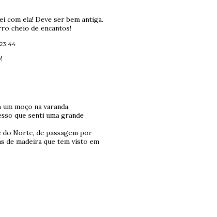
i com ela! Deve ser bem antiga.
rro cheio de encantos!
 23:44
!
ia um moço na varanda,
esso que senti uma grande
e do Norte, de passagem por
has de madeira que tem visto em