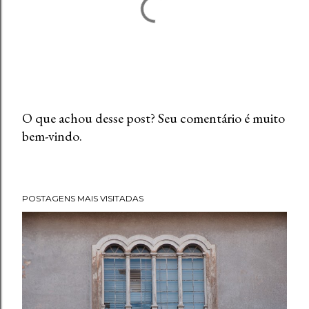
O que achou desse post? Seu comentário é muito
bem-vindo.
P
o
s
t
POSTAGENS MAIS VISITADAS
a
r
u
m
c
o