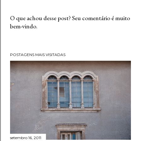
O que achou desse post? Seu comentário é muito
bem-vindo.
P
o
s
t
POSTAGENS MAIS VISITADAS
a
r
u
m
c
o
m
e
n
t
setembro 16, 2011
á