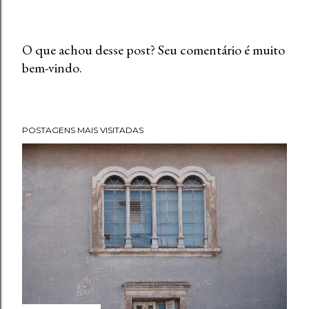
O que achou desse post? Seu comentário é muito
bem-vindo.
P
o
s
t
POSTAGENS MAIS VISITADAS
a
r
u
m
c
o
m
e
n
t