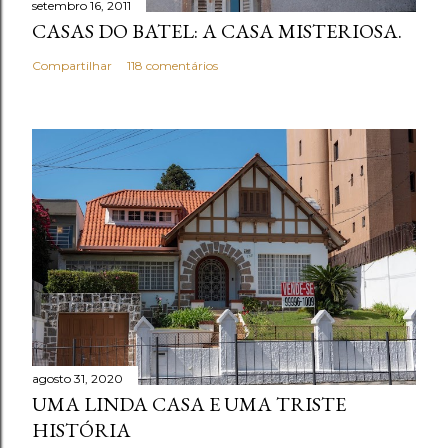
setembro 16, 2011
á
CASAS DO BATEL: A CASA MISTERIOSA.
r
i
Compartilhar
118 comentários
o
agosto 31, 2020
UMA LINDA CASA E UMA TRISTE
HISTÓRIA