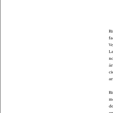
Ri
fa
Ve
La
no
ár
ci
ar
Ri
me
de
en