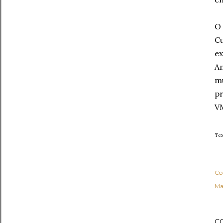
O 
Cu
ex
An
mú
pr
V
Tex
Co
Ma
C