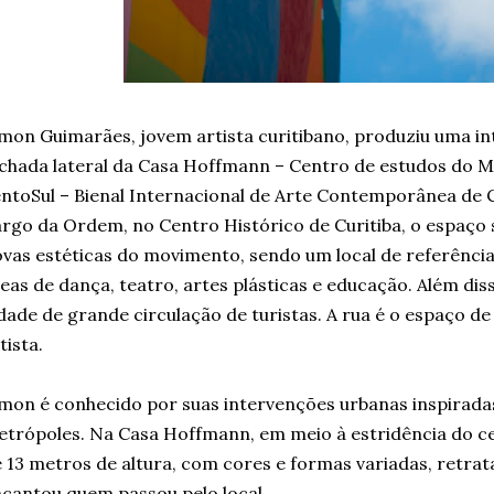
mon Guimarães, jovem artista curitibano, produziu uma in
chada lateral da Casa Hoffmann – Centro de estudos do M
ntoSul – Bienal Internacional de Arte Contemporânea de C
rgo da Ordem, no Centro Histórico de Curitiba, o espaço 
vas estéticas do movimento, sendo um local de referência
eas de dança, teatro, artes plásticas e educação. Além di
dade de grande circulação de turistas. A rua é o espaço de
tista.
mon é conhecido por suas intervenções urbanas inspiradas 
trópoles. Na Casa Hoffmann, em meio à estridência do cen
 13 metros de altura, com cores e formas variadas, retrat
cantou quem passou pelo local.