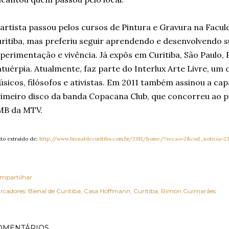
artista passou pelos cursos de Pintura e Gravura na Facul
ritiba, mas preferiu seguir aprendendo e desenvolvendo s
perimentação e vivência. Já expôs em Curitiba, São Paulo, 
tuérpia. Atualmente, faz parte do Interlux Arte Livre, um co
sicos, filósofos e ativistas. Em 2011 também assinou a cap
imeiro disco da banda Copacana Club, que concorreu ao 
MB da MTV.
to extraído de:
http://www.bienaldecuritiba.com.br/2011/home/?secao=2&cod_noticia=2
mpartilhar
rcadores:
Bienal de Curitiba
Casa Hoffmann
Curitiba
Rimon Guimarães
OMENTÁRIOS