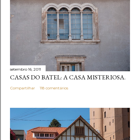
u
m
c
o
m
e
n
t
setembro 16, 2011
á
CASAS DO BATEL: A CASA MISTERIOSA.
r
i
Compartilhar
118 comentários
o