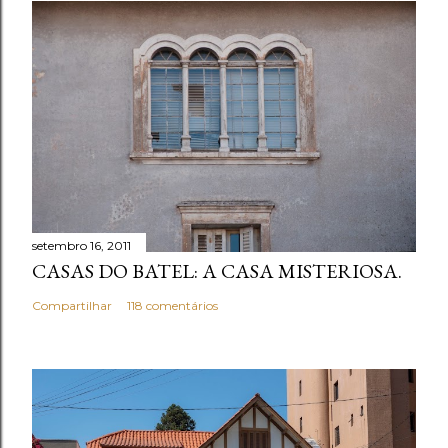
r
u
m
c
o
m
e
n
t
setembro 16, 2011
á
CASAS DO BATEL: A CASA MISTERIOSA.
r
i
Compartilhar
118 comentários
o