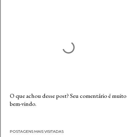
O que achou desse post? Seu comentário é muito
bem-vindo.
P
o
s
t
POSTAGENS MAIS VISITADAS
a