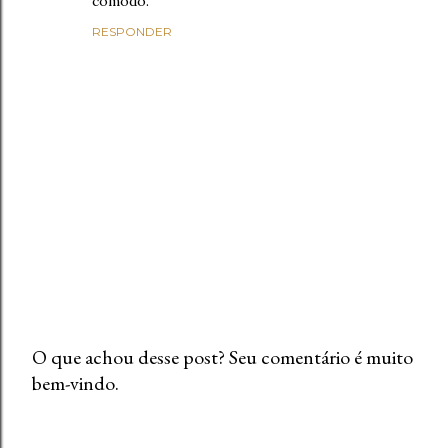
comodo.
RESPONDER
O que achou desse post? Seu comentário é muito
bem-vindo.
P
o
s