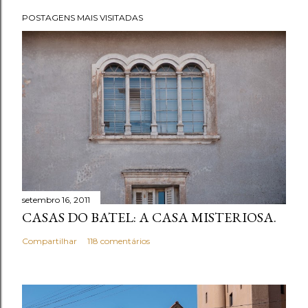
t
POSTAGENS MAIS VISITADAS
a
r
u
m
c
o
m
e
n
t
setembro 16, 2011
á
CASAS DO BATEL: A CASA MISTERIOSA.
r
i
Compartilhar
118 comentários
o