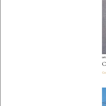
se
C
Co