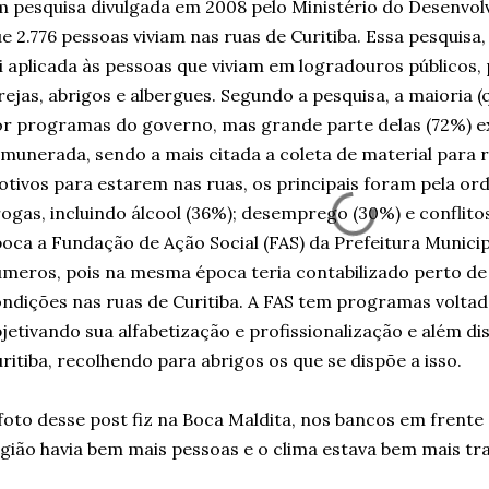
 pesquisa divulgada em 2008 pelo Ministério do Desenvol
e 2.776 pessoas viviam nas ruas de Curitiba. Essa pesquisa,
i aplicada às pessoas que viviam em logradouros públicos
rejas, abrigos e albergues. Segundo a pesquisa, a maioria
r programas do governo, mas grande parte delas (72%) ex
munerada, sendo a mais citada a coleta de material para 
tivos para estarem nas ruas, os principais foram pela o
ogas, incluindo álcool (36%); desemprego (30%) e conflito
oca a Fundação de Ação Social (FAS) da Prefeitura Municip
meros, pois na mesma época teria contabilizado perto de
ndições nas ruas de Curitiba. A FAS tem programas volta
jetivando sua alfabetização e profissionalização e além dis
ritiba, recolhendo para abrigos os que se dispõe a isso.
foto desse post fiz na Boca Maldita, nos bancos em frente
gião havia bem mais pessoas e o clima estava bem mais tra