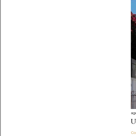
ag
U
Co