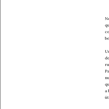
Ne
qu
co
be
Um
de
ru
Pa
nu
qu
a 
út