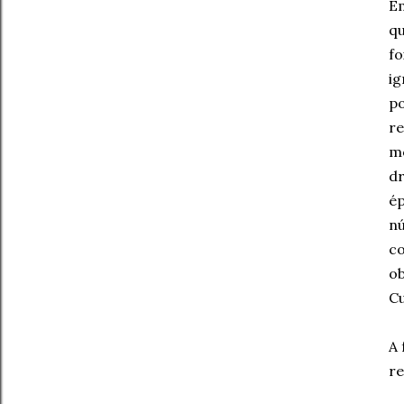
Em
qu
fo
ig
po
re
mo
dr
ép
nú
co
ob
Cu
A 
re