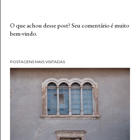
O que achou desse post? Seu comentário é muito
bem-vindo.
P
o
s
t
POSTAGENS MAIS VISITADAS
a
r
u
m
c
o
m
e
n
t