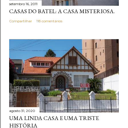
setembro 16, 2011
á
CASAS DO BATEL: A CASA MISTERIOSA.
r
i
Compartilhar
118 comentários
o
agosto 31, 2020
UMA LINDA CASA E UMA TRISTE
HISTÓRIA