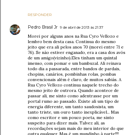
RESPONDER
Pedro Brasil Jr
9 de abril de 2013 às 21:37
Morei por alguns anos na Rua Cyro Vellozo e
lembro bem desta casa. Continua do mesmo
jeito que era ali pelos anos 70 (morei entre 71 e
76). Se não estiver enganado, era a casa dos avós
de um amigo(vizinho).Eles tinham um quintal
imenso, com pomar e um bambuzal. Ali reinava
todo dia a passarada, entre bandos de pardais,
chopins, canários, pombinhas rolas, pombas
convencionais além é claro, de muitos sabiás. A
Rua Cyro Vellozo continua naquele trecho do
mesmo jeito de outrora. Quando acontece de
passar ali, me sinto como adentrasse por um
portal rumo ao passado. Existe ali um tipo de
energia diferente, um tanto saudosista, um
tanto triste, um ouro tanto inexplicável... Mas
como escritor e um pouco poeta, me sinto
suspeito para dizer mais. Talvez ali, as
recordações sejam mais do meu interior do que
outra qualquer. Mas é um mundinho à parte!!!!