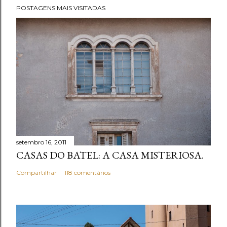
t
POSTAGENS MAIS VISITADAS
a
r
u
m
c
o
m
e
n
t
setembro 16, 2011
á
CASAS DO BATEL: A CASA MISTERIOSA.
r
i
Compartilhar
118 comentários
o