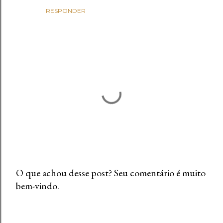
RESPONDER
O que achou desse post? Seu comentário é muito
bem-vindo.
P
o
s