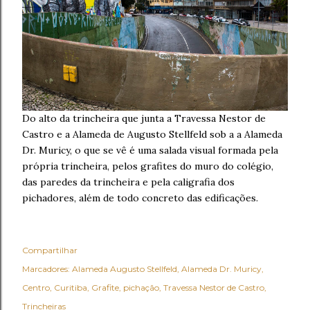
Do alto da trincheira que junta a Travessa Nestor de
Castro e a Alameda de Augusto Stellfeld sob a a Alameda
Dr. Muricy, o que se vê é uma salada visual formada pela
própria trincheira, pelos grafites do muro do colégio,
das paredes da trincheira e pela caligrafia dos
pichadores, além de todo concreto das edificações.
Compartilhar
Marcadores:
Alameda Augusto Stellfeld
Alameda Dr. Muricy
Centro
Curitiba
Grafite
pichação
Travessa Nestor de Castro
Trincheiras