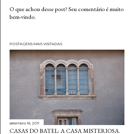
O que achou desse post? Seu comentário é muito
bem-vindo.
P
o
s
t
POSTAGENS MAIS VISITADAS
a
r
u
m
c
o
m
e
n
t
setembro 16, 2011
á
CASAS DO BATEL: A CASA MISTERIOSA.
r