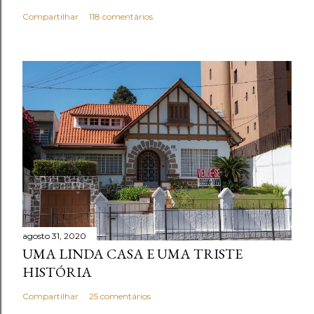
i
Compartilhar
118 comentários
o
agosto 31, 2020
UMA LINDA CASA E UMA TRISTE
HISTÓRIA
Compartilhar
25 comentários