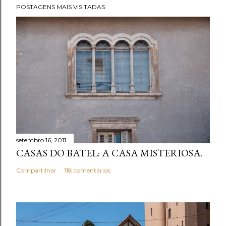
t
POSTAGENS MAIS VISITADAS
a
r
u
m
c
o
m
e
n
t
setembro 16, 2011
á
CASAS DO BATEL: A CASA MISTERIOSA.
r
i
Compartilhar
118 comentários
o