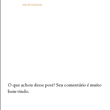
RESPONDER
O que achou desse post? Seu comentário é muito
bem-vindo.
P
o
s