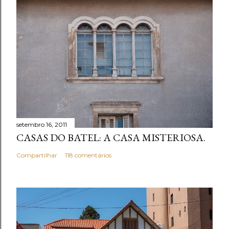
r
u
m
c
o
m
e
n
t
setembro 16, 2011
á
CASAS DO BATEL: A CASA MISTERIOSA.
r
i
Compartilhar
118 comentários
o