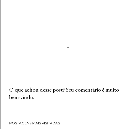
O que achou desse post? Seu comentário é muito
bem-vindo.
P
o
s
t
POSTAGENS MAIS VISITADAS
a