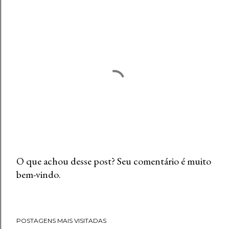
O que achou desse post? Seu comentário é muito
bem-vindo.
P
o
s
t
POSTAGENS MAIS VISITADAS
a