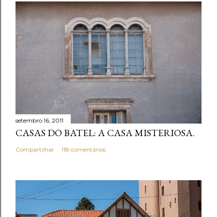
r
u
m
c
o
m
e
n
t
setembro 16, 2011
á
CASAS DO BATEL: A CASA MISTERIOSA.
r
i
Compartilhar
118 comentários
o