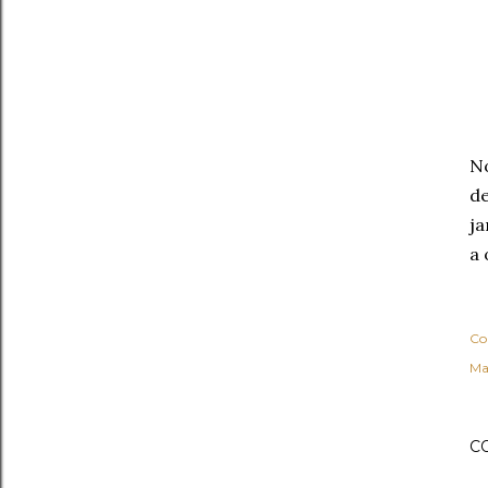
No
de
ja
a 
Co
Ma
C