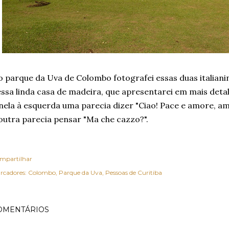
 parque da Uva de Colombo fotografei essas duas italianin
ssa linda casa de madeira, que apresentarei em mais deta
nela à esquerda uma parecia dizer "Ciao! Pace e amore, ami
outra parecia pensar "Ma che cazzo?".
mpartilhar
rcadores:
Colombo
Parque da Uva
Pessoas de Curitiba
OMENTÁRIOS