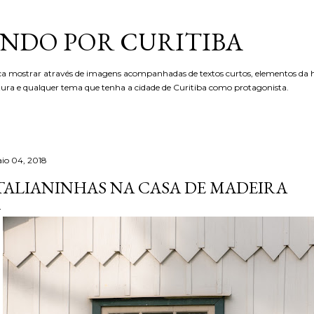
Pular para o conteúdo principal
NDO POR CURITIBA
ca mostrar através de imagens acompanhadas de textos curtos, elementos da hi
etura e qualquer tema que tenha a cidade de Curitiba como protagonista.
io 04, 2018
TALIANINHAS NA CASA DE MADEIRA