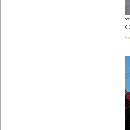
se
C
Co