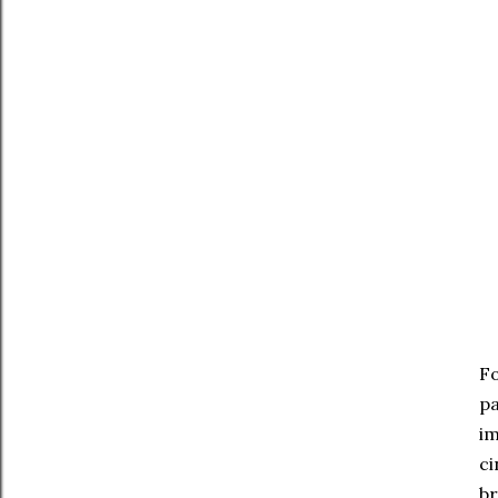
F
pa
im
ci
br