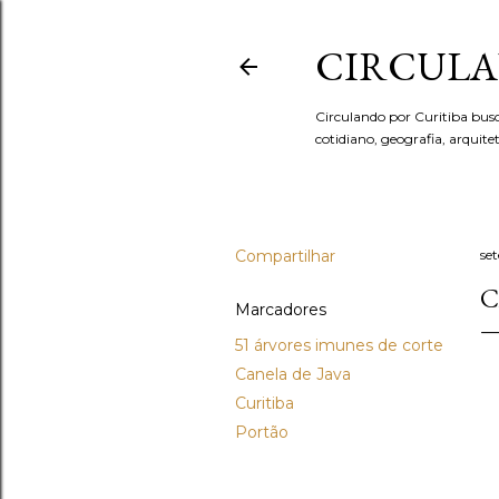
CIRCULA
Circulando por Curitiba bus
cotidiano, geografia, arquit
Compartilhar
se
C
Marcadores
51 árvores imunes de corte
Canela de Java
Curitiba
Portão