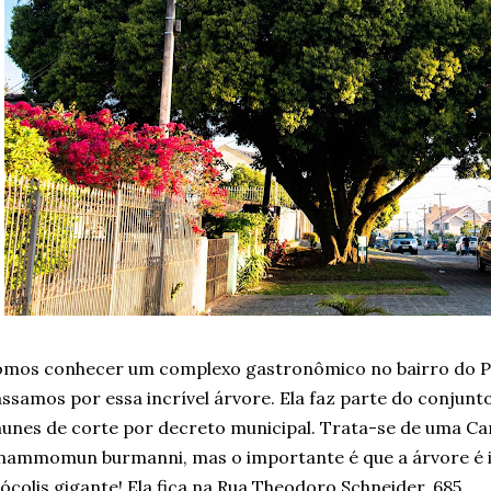
omos conhecer um complexo gastronômico no bairro do P
ssamos por essa incrível árvore. Ela faz parte do conjunto
unes de corte por decreto municipal. Trata-se de uma Can
nammomun burmanni, mas o importante é que a árvore é i
ócolis gigante! Ela fica na Rua Theodoro Schneider, 685.