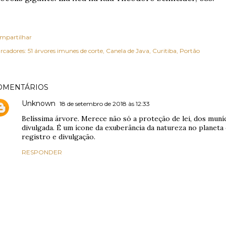
mpartilhar
rcadores:
51 árvores imunes de corte
Canela de Java
Curitiba
Portão
OMENTÁRIOS
Unknown
18 de setembro de 2018 às 12:33
Belíssima árvore. Merece não só a proteção de lei, dos mu
divulgada. É um ícone da exuberância da natureza no planeta
registro e divulgação.
RESPONDER