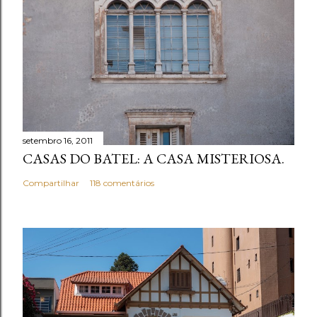
u
m
c
o
m
e
n
t
setembro 16, 2011
á
CASAS DO BATEL: A CASA MISTERIOSA.
r
i
Compartilhar
118 comentários
o