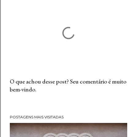
O que achou desse post? Seu comentário é muito
bem-vindo.
P
o
s
t
POSTAGENS MAIS VISITADAS
a
r