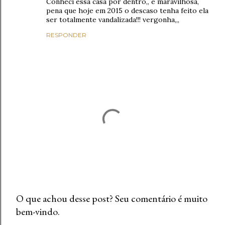
Conheci essa casa por dentro,, é maravilhosa,
pena que hoje em 2015 o descaso tenha feito ela
ser totalmente vandalizada!!! vergonha,,,
RESPONDER
O que achou desse post? Seu comentário é muito
bem-vindo.
P
o