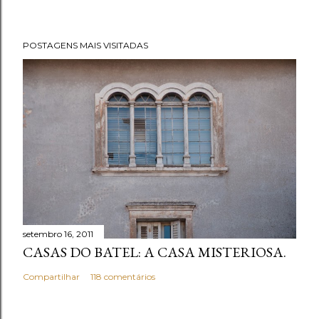
s
t
POSTAGENS MAIS VISITADAS
a
r
u
m
c
o
m
e
n
t
setembro 16, 2011
á
CASAS DO BATEL: A CASA MISTERIOSA.
r
i
Compartilhar
118 comentários
o