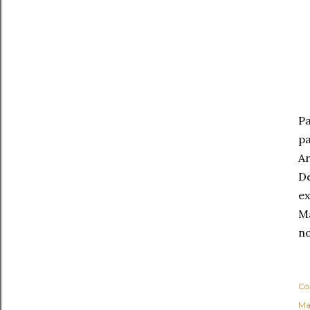
Pa
pa
Ar
De
ex
Ma
no
Co
Ma