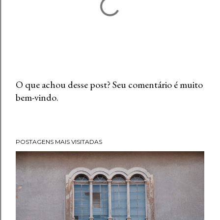
O que achou desse post? Seu comentário é muito
bem-vindo.
P
o
s
t
POSTAGENS MAIS VISITADAS
a
r
u
m
c
o