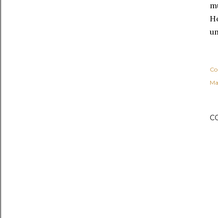
mu
Ho
um
Co
Ma
C