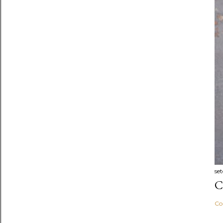
se
C
Co