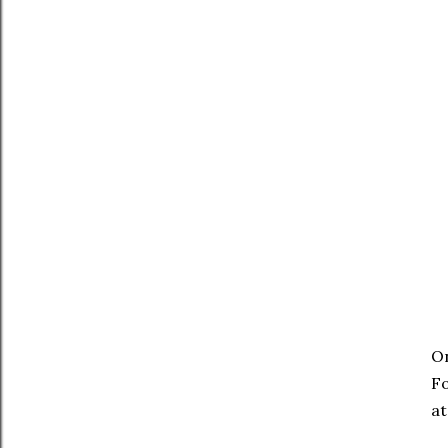
On
Fo
at