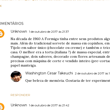
K
OMENTÁRIOS
Unknown
1 de outubro de 2017 às 21:37
Na década de 1960 A Formiga tinha entre seus produtos alg
mais. Além do tradicional sorvete de massa em copinhos, em 
Tijolo em sabor único (chocolate ou creme) e também o trico
casa. O melhor era a torta (italiana ?) de massa especial, en
champagne, dois sabores, decorado com flores artesanais de
precisas com máquina de corte e vendido inteiro (pre-corta
papel manteiga.
Washington Cesar Takeuchi
2 de outubro de 2017 às 
Que beleza de memória. Gostaria de ter experiment
RESPONDER
Unknown
1 de outubro de 2017 às 21:42