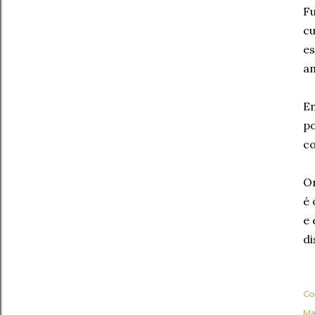
Fu
cu
es
am
Em
po
co
On
é 
e 
di
Co
Ma