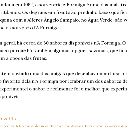
ndada em 1952, a sorveteria A Formiga é uma das mais tra
ritibanos. Os degraus em frente ao predinho baixo que fic
quina com a Alferes Ângelo Sampaio, no Água Verde, são 
a os sorvetes d´A Formiga.
 geral, há cerca de 30 sabores disponíveis n’A Formiga. 
uco porque há também algumas opções sazonais, que fica
m a época das frutas.
tem ouvindo uma das amigas que desenhavam no local, dis
o favorito dela n'A Formiga por lembrar um dos sabores de 
experimentei o sabor e realmente foi o melhor que experi
sponíveis.
mpartilhar
rcadores:
A Formiga
Água Verde
Curitiba
Pessoas de Curitiba
Sorveteria A 