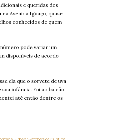
dicionais e queridas dos
a na Avenida Iguaçu, quase
velhos conhecidos de quem
O número pode variar um
m disponíveis de acordo
se ela que o sorvete de uva
sua infância. Fui ao balcão
mentei até então dentre os
Formiga
Urban Sketchers de Curitiba