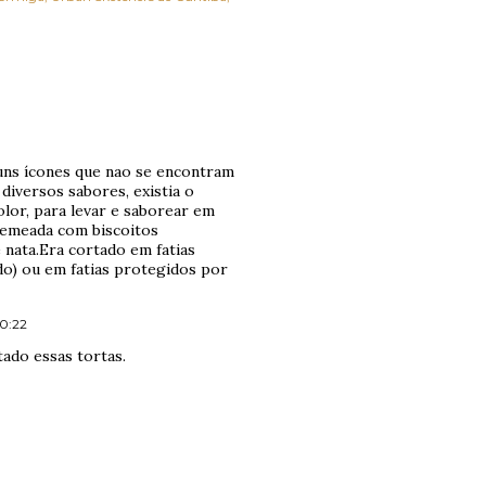
uns ícones que nao se encontram
diversos sabores, existia o
lor, para levar e saborear em
tremeada com biscoitos
 nata.Era cortado em fatias
do) ou em fatias protegidos por
10:22
ado essas tortas.