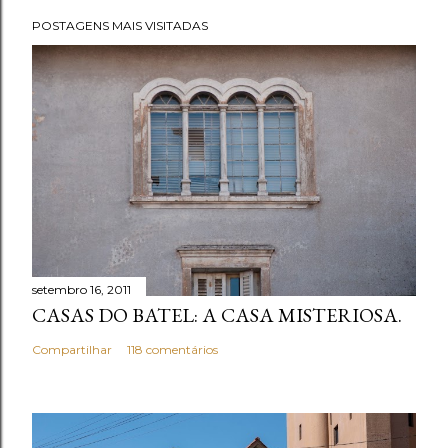
t
POSTAGENS MAIS VISITADAS
a
r
u
m
c
o
m
e
n
t
setembro 16, 2011
á
CASAS DO BATEL: A CASA MISTERIOSA.
r
i
Compartilhar
118 comentários
o