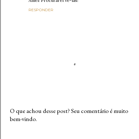
Amei! Procurarei vê-las!
RESPONDER
O que achou desse post? Seu comentário é muito
bem-vindo.
P
o
s