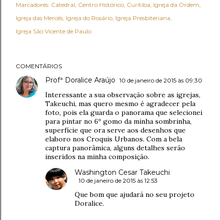
Marcadores:
Catedral
Centro Histórico
Curitiba
Igreja da Ordem
Igreja das Mercês
Igreja do Rosário
Igreja Presbiteriana
Igreja São Vicente de Paulo
COMENTÁRIOS
Profª Doralice Araújo
10 de janeiro de 2015 às 09:30
Interessante a sua observação sobre as igrejas,
Takeuchi, mas quero mesmo é agradecer pela
foto, pois ela guarda o panorama que selecionei
para pintar no 6º gomo da minha sombrinha,
superfície que ora serve aos desenhos que
elaboro nos Croquis Urbanos. Com a bela
captura panorâmica, alguns detalhes serão
inseridos na minha composição.
Washington Cesar Takeuchi
10 de janeiro de 2015 às 12:53
Que bom que ajudará no seu projeto
Doralice.