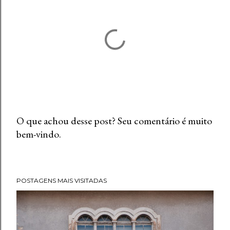
O que achou desse post? Seu comentário é muito
bem-vindo.
P
o
s
t
POSTAGENS MAIS VISITADAS
a
r
u
m