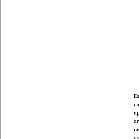
Es
cu
ap
um
ne
es