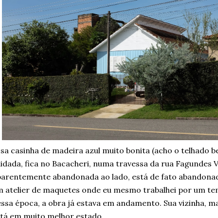
sa casinha de madeira azul muito bonita (acho o telhado 
idada, fica no Bacacheri, numa travessa da rua Fagundes V
arentemente abandonada ao lado, está de fato abandonada
 atelier de maquetes onde eu mesmo trabalhei por um te
ssa época, a obra já estava em andamento. Sua vizinha, mai
tá em muito melhor estado.