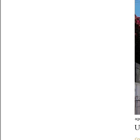
ag
U
Co