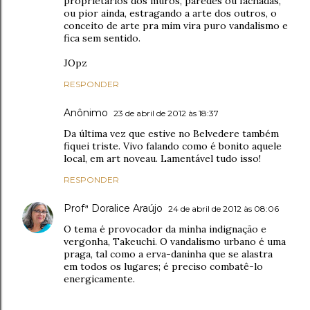
proprietários dos muros, paredes ou fachadas,
ou pior ainda, estragando a arte dos outros, o
conceito de arte pra mim vira puro vandalismo e
fica sem sentido.
JOpz
RESPONDER
Anônimo
23 de abril de 2012 às 18:37
Da última vez que estive no Belvedere também
fiquei triste. Vivo falando como é bonito aquele
local, em art noveau. Lamentável tudo isso!
RESPONDER
Profª Doralice Araújo
24 de abril de 2012 às 08:06
O tema é provocador da minha indignação e
vergonha, Takeuchi. O vandalismo urbano é uma
praga, tal como a erva-daninha que se alastra
em todos os lugares; é preciso combatê-lo
energicamente.