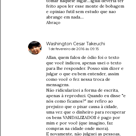
tomar naquele lugar....igual deveria ter
feito apos ler esse monte de bobagem
e opiniao futil sem estudo que nao
abrange em nada....
Abraço
Washington Cesar Takeuchi
1 de fevereiro de 2016 às 09:15
Allan, quem falou de ódio foi o texto
que você indicou, apenas usei o texto
para lhe responder. Posso sim dizer e
julgar o que eu bem entender, assim
como você o fez nessa troca de
mensagens.
Não ridicularizei a forma de escrita,
apenas à reproduzi. Quando eu disse "e
nós como ficamos?" me refiro ao
prejuízo que o pixar causa à cidade,
uma vez que o dinheiro para recuperar
os bens VANDALIZADOS é pago por
mim e por você (que imagino, faz
compras na cidade onde mora).
E novamente, não julguei as pessoas,