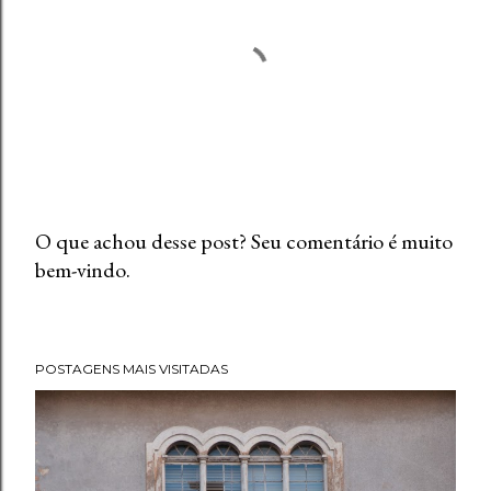
O que achou desse post? Seu comentário é muito
bem-vindo.
P
o
s
t
POSTAGENS MAIS VISITADAS
a
r
u
m