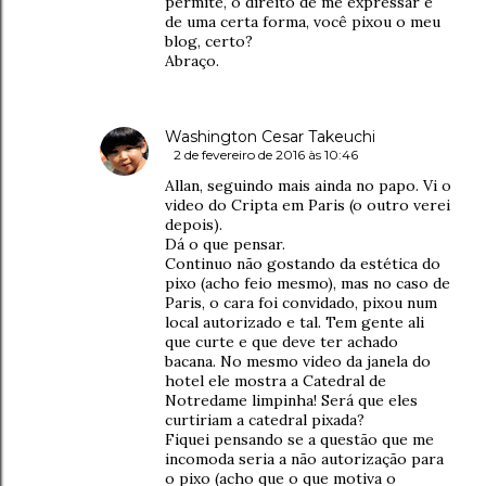
permite, o direito de me expressar e
de uma certa forma, você pixou o meu
blog, certo?
Abraço.
Washington Cesar Takeuchi
2 de fevereiro de 2016 às 10:46
Allan, seguindo mais ainda no papo. Vi o
video do Cripta em Paris (o outro verei
depois).
Dá o que pensar.
Continuo não gostando da estética do
pixo (acho feio mesmo), mas no caso de
Paris, o cara foi convidado, pixou num
local autorizado e tal. Tem gente ali
que curte e que deve ter achado
bacana. No mesmo video da janela do
hotel ele mostra a Catedral de
Notredame limpinha! Será que eles
curtiriam a catedral pixada?
Fiquei pensando se a questão que me
incomoda seria a não autorização para
o pixo (acho que o que motiva o