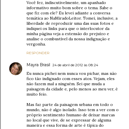
Você fez, indiscutivelmente, um apanhado
informativo muito bom sobre o tema. Sabe o
que fiz com ele? Eu levei adiante a conversa
temática ao NaMiradoLeitor. Tomei, inclusive, a
liberdade de reproduzir uma das suas fotos e
indiquei os links para que o interlocutor da
minha página veja a extensão do prejuízo e
analise o combustível da nossa indignação e
vergonha.
RESPONDER
Mayra Brasil
24 de abril de 2012 às 08:24
Eu nunca pichei nem nunca vou pichar, mas não
fico tão indignado com esses atos. Vejam, eles
não fazem mal a ninguém. Sei que muda a
paisagem da cidade e, pelo menos ao meu ver, é
muito feio.
Mas faz parte da paisagem urbana em todo o
mundo, não é algo isolado. Isso tem a ver com o
próprio sentimento humano de deixar marcas
no local que vive, de se expressar de alguma
maneira e essa forma de arte é típica do