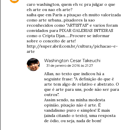
caro washington, quem eh vc pra julgar o que
eh arte ou nao eh arte?
saiba que em Paris a pixaçao eh muito valorizada
como arte urbana...pixadores la sao
reconhecidos como "ARTISTAS" e varios foram
convidados para PIXAR GALERIAS INTEIRAS
como o Cripta Djan......Procure se informar
sobre o conceito de arte!
http://super.abril.com.br/cultura/pichacao-e-
arte
Washington Cesar Takeuchi
31 de janeiro de 2016 às 21:27
Allan, no texto que indicou há a
seguinte frase: "A definição do que é
arte tem algo de relativo e abstrato. O
que é arte para uns, pode não ser para
outros".
Assim sendo, na minha modesta
opinião, pixação não é arte. É
vandalismo puro e simples! E mais
(ainda citando o texto), uma resposta
de ódio, ou seja, nada de bom!