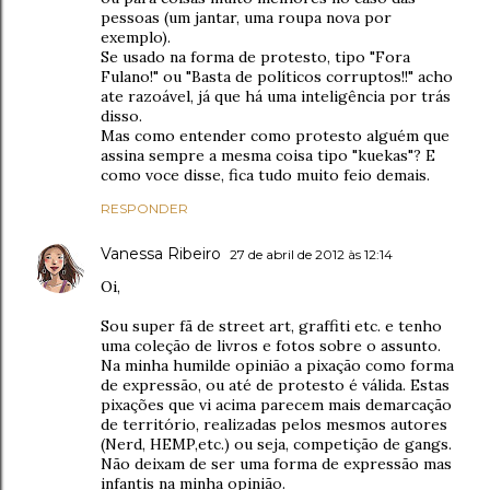
pessoas (um jantar, uma roupa nova por
exemplo).
Se usado na forma de protesto, tipo "Fora
Fulano!" ou "Basta de políticos corruptos!!" acho
ate razoável, já que há uma inteligência por trás
disso.
Mas como entender como protesto alguém que
assina sempre a mesma coisa tipo "kuekas"? E
como voce disse, fica tudo muito feio demais.
RESPONDER
Vanessa Ribeiro
27 de abril de 2012 às 12:14
Oi,
Sou super fã de street art, graffiti etc. e tenho
uma coleção de livros e fotos sobre o assunto.
Na minha humilde opinião a pixação como forma
de expressão, ou até de protesto é válida. Estas
pixações que vi acima parecem mais demarcação
de território, realizadas pelos mesmos autores
(Nerd, HEMP,etc.) ou seja, competição de gangs.
Não deixam de ser uma forma de expressão mas
infantis na minha opinião.