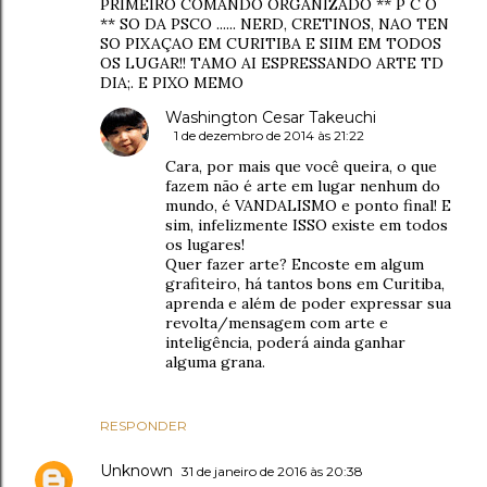
PRIMEIRO COMANDO ORGANIZADO ** P C O
** SO DA PSCO ...... NERD, CRETINOS, NAO TEN
SO PIXAÇAO EM CURITIBA E SIIM EM TODOS
OS LUGAR!! TAMO AI ESPRESSANDO ARTE TD
DIA;. E PIXO MEMO
Washington Cesar Takeuchi
1 de dezembro de 2014 às 21:22
Cara, por mais que você queira, o que
fazem não é arte em lugar nenhum do
mundo, é VANDALISMO e ponto final! E
sim, infelizmente ISSO existe em todos
os lugares!
Quer fazer arte? Encoste em algum
grafiteiro, há tantos bons em Curitiba,
aprenda e além de poder expressar sua
revolta/mensagem com arte e
inteligência, poderá ainda ganhar
alguma grana.
RESPONDER
Unknown
31 de janeiro de 2016 às 20:38