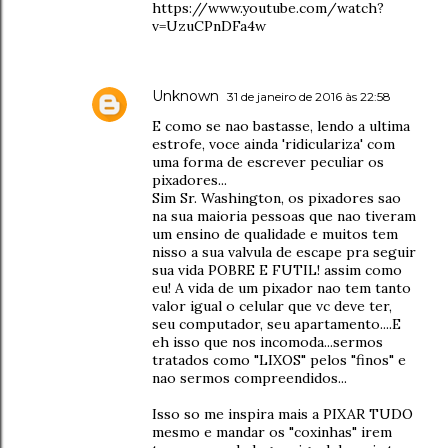
https://www.youtube.com/watch?
v=UzuCPnDFa4w
Unknown
31 de janeiro de 2016 às 22:58
E como se nao bastasse, lendo a ultima
estrofe, voce ainda 'ridiculariza' com
uma forma de escrever peculiar os
pixadores...
Sim Sr. Washington, os pixadores sao
na sua maioria pessoas que nao tiveram
um ensino de qualidade e muitos tem
nisso a sua valvula de escape pra seguir
sua vida POBRE E FUTIL! assim como
eu! A vida de um pixador nao tem tanto
valor igual o celular que vc deve ter,
seu computador, seu apartamento....E
eh isso que nos incomoda...sermos
tratados como "LIXOS" pelos "finos" e
nao sermos compreendidos...
Isso so me inspira mais a PIXAR TUDO
mesmo e mandar os "coxinhas" irem